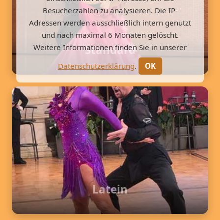
Besucherzahlen zu analysieren. Die IP-
Adressen werden ausschließlich intern genutzt
und nach maximal 6 Monaten gelöscht.
Weitere Informationen finden Sie in unserer
Standard
Datenschutzerklärung
.
OK
Latein